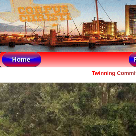
.
.
T
w
i
n
n
i
n
g
C
o
m
m
i