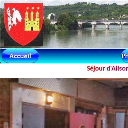
.
.
S
é
j
o
u
r
d
'
A
l
i
s
o